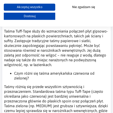
Najczęściej zadawane pytania -
Akceptuj wszystko
Nie zgadzam się
Centerflex
Dostosuj
Do czego służy taśma Tuff-Tape?
Taśma Tuff-Tape służy do wzmacniania połączeń płyt gipsowo-
kartonowych na płaskich powierzchniach, takich jak ściany i
sufity. Zastępuje tradycyjne taśmy papierowe i siatki,
skutecznie zapobiegając powstawaniu pęknięć. Może być
stosowana również w narożnikach wewnętrznych. Jej dużą
zaletą jest odporność na wilgoć – nie reaguje z wodą, dlatego
nadaje się także do miejsc narażonych na podwyższoną
wilgotność, np. w łazienkach.
Czym różni się taśma amerykańska czerwona od
zielonej?
Taśmy różnią się przede wszystkim sztywnością i
przeznaczeniem. Standardowa taśma typu Tuff-Tape (często
określana jako czerwona) jest bardziej uniwersalna i
przeznaczona głównie do płaskich spoin oraz połączeń płyt.
Taśma zielona (np. MEDIUM) jest grubsza i sztywniejsza, dzięki
czemu lepiej sprawdza się w narożnikach wewnętrznych, gdzie