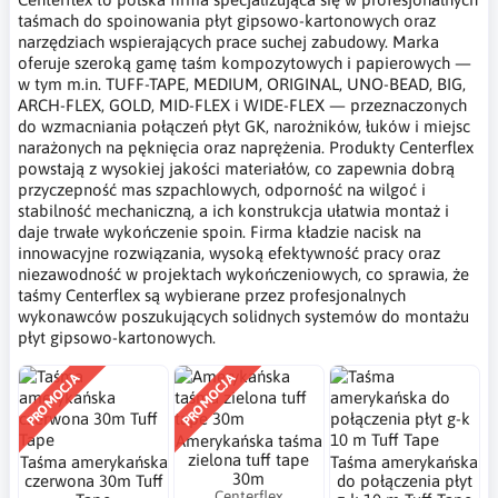
taśmach do spoinowania płyt gipsowo-kartonowych oraz
narzędziach wspierających prace suchej zabudowy. Marka
oferuje szeroką gamę taśm kompozytowych i papierowych —
w tym m.in. TUFF-TAPE, MEDIUM, ORIGINAL, UNO-BEAD, BIG,
ARCH-FLEX, GOLD, MID-FLEX i WIDE-FLEX — przeznaczonych
do wzmacniania połączeń płyt GK, narożników, łuków i miejsc
narażonych na pęknięcia oraz naprężenia. Produkty Centerflex
powstają z wysokiej jakości materiałów, co zapewnia dobrą
przyczepność mas szpachlowych, odporność na wilgoć i
stabilność mechaniczną, a ich konstrukcja ułatwia montaż i
daje trwałe wykończenie spoin. Firma kładzie nacisk na
innowacyjne rozwiązania, wysoką efektywność pracy oraz
niezawodność w projektach wykończeniowych, co sprawia, że
taśmy Centerflex są wybierane przez profesjonalnych
wykonawców poszukujących solidnych systemów do montażu
płyt gipsowo-kartonowych.
PROMOCJA
PROMOCJA
Amerykańska taśma
zielona tuff tape
Taśma amerykańska
Taśma amerykańska
30m
czerwona 30m Tuff
do połączenia płyt
Centerflex