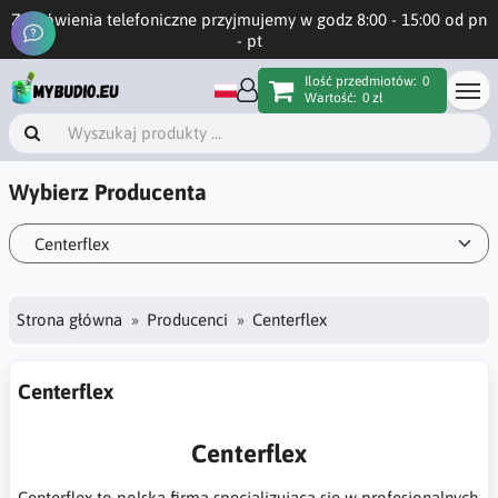
Zamówienia telefoniczne przyjmujemy w godz 8:00 - 15:00 od pn
- pt
Ilość przedmiotów:
0
Wartość:
0 zł
Wybierz Producenta
Strona główna
Producenci
Centerflex
Centerflex
Centerflex
Centerflex to polska firma specjalizująca się w profesjonalnych