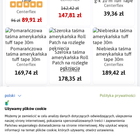
Tape
g-k 10 m Tuff Tape
Centerflex
162,42 zł
Centerflex
39,36 zł
147,81 zł
89,91 zł
96 zł
Pomarańczowa
Niebieska taśma
Szeroka taśma
taśma amerykańska
amerykańska tuff
amerykańska Roll
tuff tape 30m
tape 30m
Patch na rozległe
Centerflex
Centerflex
pęknięcia
Centerflex
169,74 zł
189,42 zł
178,35 zł
polski
Polityka prywatności
Taśma amerykańska
Używamy plików cookie
tuff tape do łuków
Możemy je zamieścić w celu analizy danych dotyczących odwiedzających, ulepszenia
5m
naszej strony internetowej, pokazania spersonalizowanych treści i zapewnienia
Centerflex
Państwu wspaniałego doświadczenia na stronie internetowej. Aby uzyskać więcej
237,39 zł
informacji na temat plików cookie, których używamy, otwórz ustawienia.