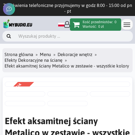
Zamówienia telefoniczne przyjmujemy w godz 8:00 - 15:00 od pn
- pt
Ilość przedmiotów:
0
Wartość:
0 zł
Strona główna
Menu
Dekoracje wnętrz
Efekty Dekoracyjne na ścianę
Efekt aksamitnej ściany Metalico w zestawie - wszystkie kolory
PROMOCJA
-20%
Efekt aksamitnej ściany
Metalico w zestawie - wszystkie