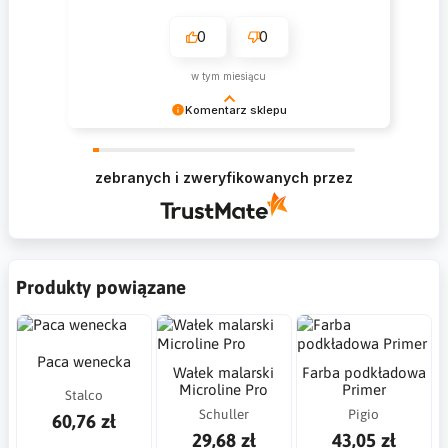
0
0
w tym miesiącu
Komentarz sklepu
Krzysztof Dziękujemy za zakupy w naszym
sklepie i zapraszamy ponownie
zebranych i zweryfikowanych przez
Produkty powiązane
Paca wenecka
Wałek malarski
Farba podkładowa
Microline Pro
Primer
Stalco
Schuller
Pigio
60,76 zł
29,68 zł
43,05 zł