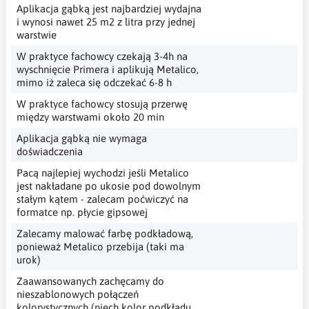
Aplikacja gąbką jest najbardziej wydajna
i wynosi nawet 25 m2 z litra przy jednej
warstwie
W praktyce fachowcy czekają 3-4h na
wyschnięcie Primera i aplikują Metalico,
mimo iż zaleca się odczekać 6-8 h
W praktyce fachowcy stosują przerwę
między warstwami około 20 min
Aplikacja gąbką nie wymaga
doświadczenia
Pacą najlepiej wychodzi jeśli Metalico
jest nakładane po ukosie pod dowolnym
stałym kątem - zalecam poćwiczyć na
formatce np. płycie gipsowej
Zalecamy malować farbę podkładową,
ponieważ Metalico przebija (taki ma
urok)
Zaawansowanych zachęcamy do
nieszablonowych połączeń
kolorystycznych (niech kolor podkładu