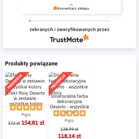
Komentarz sklepu
Krzysztof Dziękujemy za zakupy w naszym
sklepie i zapraszamy ponownie
zebranych i zweryfikowanych przez
Produkty powiązane
PROMOCJA
PROMOCJA
Efekt Rosy Deserto
Strukturalna farba
w zestawie -
dekoracyjna
wszystkie kolory
Deserto - wszystkie
kolory
Pigio
Pigio
154,81 zł
172 zł
138,99 zł
118,14 zł