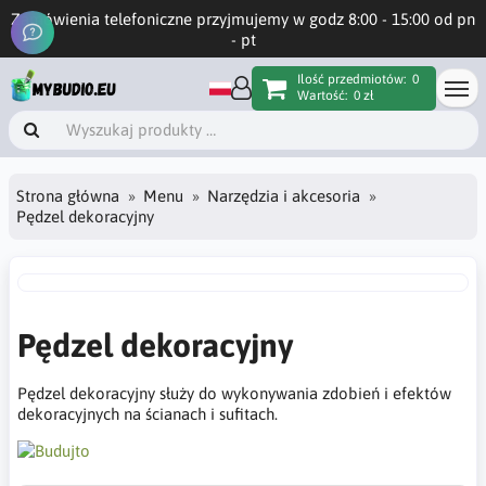
Zamówienia telefoniczne przyjmujemy w godz 8:00 - 15:00 od pn
- pt
Ilość przedmiotów:
0
Wartość:
0 zł
Strona główna
Menu
Narzędzia i akcesoria
Pędzel dekoracyjny
Pędzel dekoracyjny
Pędzel dekoracyjny służy do wykonywania zdobień i efektów
dekoracyjnych na ścianach i sufitach.