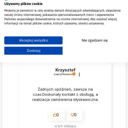
Zaloguj się
Używamy plików cookie
Możemy je zamieścić w celu analizy danych dotyczących odwiedzających, ulepszenia
naszej strony internetowej, pokazania spersonalizowanych treści i zapewnienia
Państwu wspaniałego doświadczenia na stronie internetowej. Aby uzyskać więcej
informacji na temat plików cookie, których używamy, otwórz ustawienia.
5.0
Na podstawie
Akceptuj wszystko
Nie zgadzam się
204
opinii
z całego okresu
Ocena
Dostosuj
Jak zbieramy opinie?
Krzysztof
zweryfikowano
Żadnych opóźnień, zawsze na
czas.Doskonały kontakt z obsługą, a
realizacja zamówienia błyskawiczna.
0
0
w tym miesiącu