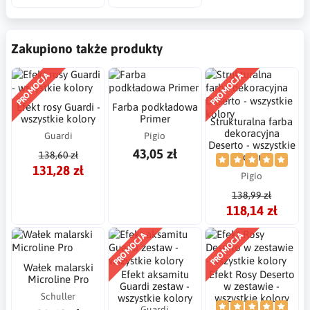
Zakupiono także produkty
PROMOCJA
PROMOCJA
Efekt rosy Guardi -
Farba podkładowa
wszystkie kolory
Primer
Strukturalna farba
dekoracyjna
Guardi
Pigio
Deserto - wszystkie
43,05 zł
138,60 zł
kolory
131,28 zł
Pigio
138,99 zł
118,14 zł
PROMOCJA
PROMOCJA
Wałek malarski
Efekt aksamitu
Efekt Rosy Deserto
Microline Pro
Guardi zestaw -
w zestawie -
Schuller
wszystkie kolory
wszystkie kolory
Guardi