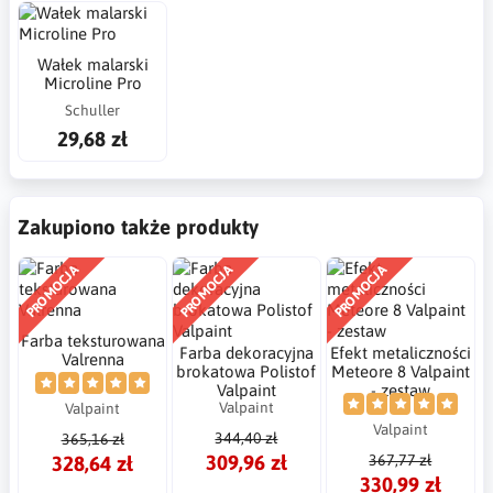
Wałek malarski
Microline Pro
Schuller
29,68 zł
Zakupiono także produkty
PROMOCJA
PROMOCJA
PROMOCJA
Farba teksturowana
Farba dekoracyjna
Efekt metaliczności
Valrenna
brokatowa Polistof
Meteore 8 Valpaint
Valpaint
- zestaw
Valpaint
Valpaint
Valpaint
344,40 zł
365,16 zł
309,96 zł
328,64 zł
367,77 zł
330,99 zł