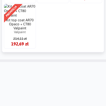
PROMOCJA
Kit top coat AR70
Opaco + CT80
Valpaint
Valpaint
214,11 zł
192,69 zł
Konto
Informacje
Kontakt
Tablica Ogłoszeń
Ustawienia regionalne
Zwroty i reklamacje
Utwórz konto
Dlaczego warto zaufać
Mybudio.eu?
Zaloguj się