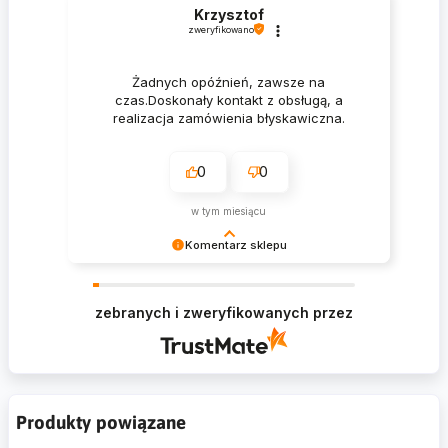
Krzysztof
zweryfikowano
Żadnych opóźnień, zawsze na
czas.Doskonały kontakt z obsługą, a
realizacja zamówienia błyskawiczna.
0
0
w tym miesiącu
Komentarz sklepu
Krzysztof Dziękujemy za zakupy w naszym
sklepie i zapraszamy ponownie
zebranych i zweryfikowanych przez
Produkty powiązane