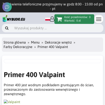
Zamówienia telefoniczne przyjmujemy w godz 8:00 - 15:00 od pn
- pt
Ilość przedmiotów:
0
Wartość:
0 zł
Strona główna
Menu
Dekoracje wnętrz
Farby Dekoracyjne
Primer 400 Valpaint
Primer 400 Valpaint
Primer 400 jest wodnym podkładem gruntującym do ścian,
przeznaczonym do zastosowania wewnętrznego i
zewnętrznego.