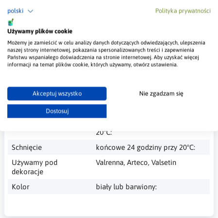
Najważniejsze Informacje
polski
Polityka prywatności
Pojemność
0,75l/ 2,5l i 5l
Używamy plików cookie
Wydajność
11-12m2/l
Możemy je zamieścić w celu analizy danych dotyczących odwiedzających, ulepszenia
naszej strony internetowej, pokazania spersonalizowanych treści i zapewnienia
Państwu wspaniałego doświadczenia na stronie internetowej. Aby uzyskać więcej
Ilość warstw
1-2
informacji na temat plików cookie, których używamy, otwórz ustawienia.
Aplikacja
pędzel, wałek lub pistolet
malarski
Akceptuj wszystko
Nie zgadzam się
Schnięcie
powierzchniowe 2 godziny przy
20°C:
Dostosuj
Schnięcie
druga warstwa 4-6 godzin przy
20°C:
Schnięcie
końcowe 24 godziny przy 20°C:
Używamy pod
Valrenna, Arteco, Valsetin
dekoracje
Kolor
biały lub barwiony: