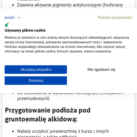
Zawiera aktywne pigmenty antykorozyjne (fosforany
cynku, wapnia, magnezu).
polski
Polityka prywatności
Zastosowanie gruntoemalii alkidowej:
Używamy plików cookie
Przeznaczona do samodzielnego stosowania, nie
Możemy je zamieścić w celu analizy danych dotyczących odwiedzających, ulepszenia
wymaga gruntowania.
naszej strony internetowej, pokazania spersonalizowanych treści i zapewnienia
Zabezpiecza powierzchnie metalowe, stalowe oraz
Państwu wspaniałego doświadczenia na stronie internetowej. Aby uzyskać więcej
żeliwne.
informacji na temat plików cookie, których używamy, otwórz ustawienia.
Wykorzystywana do renowacji starych powłok
malarskich oraz elementów wykonanych ze stali, metalu
i żeliwa.
Akceptuj wszystko
Nie zgadzam się
Zalecana do jednowarstwowego malowania maszyn,
urządzeń i konstrukcji stalowych, metalowych oraz
Dostosuj
żeliwnych.
Do stosowania w warunkach korozyjnych (miejskich i
przemysłowych).
Przygotowanie podłoża pod
gruntoemalię alkidową:
Należy oczyścić powierzchnię z kurzu i innych
nieczystości, a także odtłuścić.