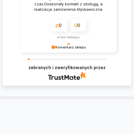
czas.Doskonały kontakt z obsługą, a
realizacja zamówienia błyskawiczna.
0
0
w tym miesiącu
Komentarz sklepu
Krzysztof Dziękujemy za zakupy w naszym
sklepie i zapraszamy ponownie
zebranych i zweryfikowanych przez
Konto
Informacje
Kontakt
Tablica Ogłoszeń
Ustawienia regionalne
Zwroty i reklamacje