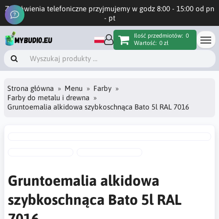
Zamówienia telefoniczne przyjmujemy w godz 8:00 - 15:00 od pn
- pt
Ilość przedmiotów:
0
Wartość:
0 zł
Strona główna
Menu
Farby
Farby do metalu i drewna
Gruntoemalia alkidowa szybkoschnąca Bato 5l RAL 7016
Gruntoemalia alkidowa
szybkoschnąca Bato 5l RAL
7016