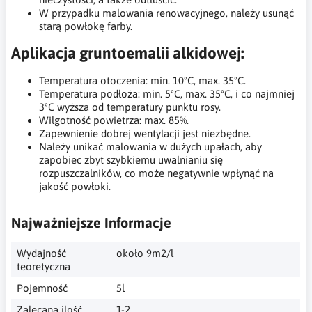
W przypadku malowania renowacyjnego, należy usunąć
starą powłokę farby.
Aplikacja gruntoemalii alkidowej:
Temperatura otoczenia: min. 10ºC, max. 35ºC.
Temperatura podłoża: min. 5ºC, max. 35ºC, i co najmniej
3ºC wyższa od temperatury punktu rosy.
Wilgotność powietrza: max. 85%.
Zapewnienie dobrej wentylacji jest niezbędne.
Należy unikać malowania w dużych upałach, aby
zapobiec zbyt szybkiemu uwalnianiu się
rozpuszczalników, co może negatywnie wpłynąć na
jakość powłoki.
Najważniejsze Informacje
Wydajność
około 9m2/l
teoretyczna
Pojemność
5l
Zalecana ilość
1-2