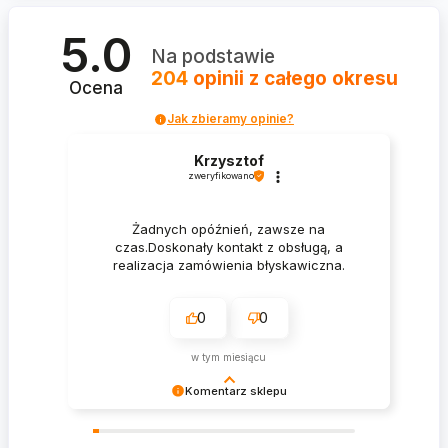
5.0
Na podstawie
204
opinii
z całego okresu
Ocena
Jak zbieramy opinie?
Krzysztof
zweryfikowano
Żadnych opóźnień, zawsze na
czas.Doskonały kontakt z obsługą, a
realizacja zamówienia błyskawiczna.
0
0
w tym miesiącu
Komentarz sklepu
Krzysztof Dziękujemy za zakupy w naszym
sklepie i zapraszamy ponownie