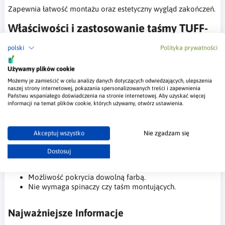
Zapewnia łatwość montażu oraz estetyczny wygląd zakończeń.
Właściwości i zastosowanie taśmy TUFF-
TAPE:
polski
Polityka prywatności
Jest przeznaczona do łączenia płyt gipsowo-
Używamy plików cookie
kartonowych na płaskich powierzchniach, takich jak
sufity i ściany.
Możemy je zamieścić w celu analizy danych dotyczących odwiedzających, ulepszenia
naszej strony internetowej, pokazania spersonalizowanych treści i zapewnienia
Taśma jest niezwykle trwała i nie pęka.
Państwu wspaniałego doświadczenia na stronie internetowej. Aby uzyskać więcej
Skutecznie maskuje pęknięcia płyt.
informacji na temat plików cookie, których używamy, otwórz ustawienia.
Szybka i łatwa w montażu.
Tworzy sztywne i gładkie powierzchnie.
Zapewnia proste linie narożników wewnętrznych.
Akceptuj wszystko
Nie zgadzam się
Idealna do zastosowań, gdzie może występować wilgoć.
Wiele razy mocniejsza niż standardowa taśma
Dostosuj
papierowa.
Bez potrzeby moczenia w wodzie: Ułatwia aplikację.
Możliwość pokrycia dowolną farbą.
Nie wymaga spinaczy czy taśm montujących.
Najważniejsze Informacje