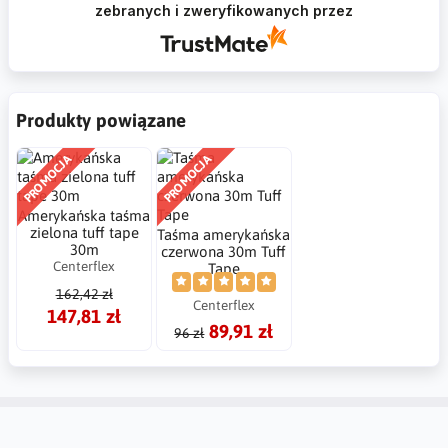
zebranych i zweryfikowanych przez
Produkty powiązane
PROMOCJA
PROMOCJA
Amerykańska taśma
zielona tuff tape
Taśma amerykańska
30m
czerwona 30m Tuff
Centerflex
Tape
162,42 zł
Centerflex
147,81 zł
89,91 zł
96 zł
Konto
Informacje