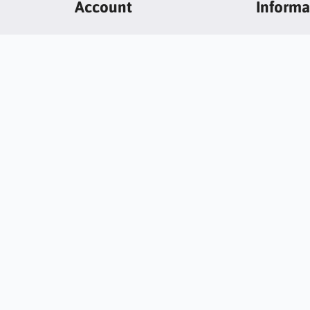
Account
Informa
Contact
Notice boa
Regional Settings
Returns and
Create Account
20 reasons 
Mybudio.eu
Login
Non-binding
Support an
professiona
PRIVACY P
Shop rules
right © 2026 MyBudio.eu. All rights reserved · Powered by
AvocadoS