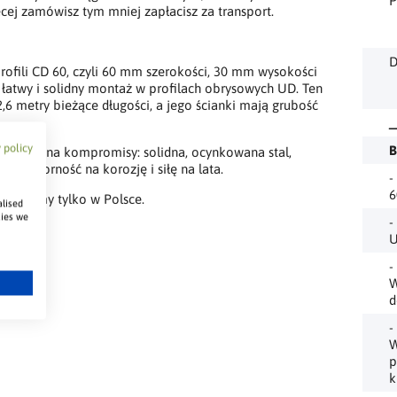
P
ęcej zamówisz tym mniej zapłacisz za transport.
D
ofili CD 60, czyli 60 mm szerokości, 30 mm wysokości
łatwy i solidny montaż w profilach obrysowych UD. Ten
2,6 metry bieżące długości, a jego ścianki mają grubość
_
 policy
B
miejsca na kompromisy: solidna, ocynkowana stal,
ca odporność na korozję i siłę na lata.
-
6
rzedajemy tylko w Polsce.
alised
kies we
-
U
-
W
d
-
W
p
k