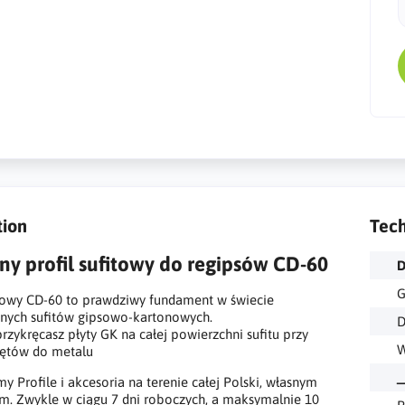
tion
Tech
y profil sufitowy do regipsów CD-60
D
G
itowy CD-60 to prawdziwy fundament w świecie
nych sufitów gipsowo-kartonowych.
D
rzykręcasz płyty GK na całej powierzchni sufitu przy
W
rętów do metalu
_
y Profile i akcesoria na terenie całej Polski, własnym
m. Zwykle w ciągu 7 dni roboczych, a maksymalnie 10