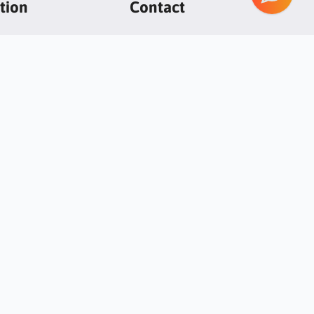
tion
Contact
rd
Avocado Studio
Fabryczna 9b
 complaints
64-800 Chodziez
Why you should trust
Przelewy w PLN:
?
Nazwa Banku: Santander
17 1090 1317 0000 0001 3615 3515
 valuation of goods
d cooperation with
Transfer in EURO:
ls
Bank name: Santander
OLICY
SWIFT: WBKPPLPP
55 1090 1317 0000 0001 4344 1314
+48 516932265
bok@mybudio.eu
tudio