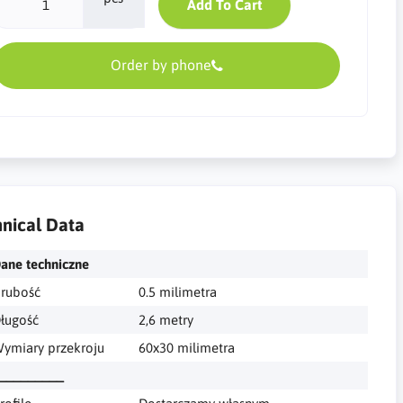
Add To Cart
Order by phone
nical Data
ane techniczne
rubość
0.5 milimetra
ługość
2,6 metry
ymiary przekroju
60x30 milimetra
_________