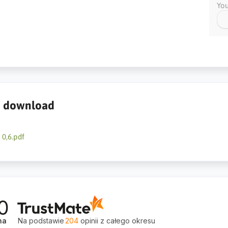
You
to download
 0,6.pdf
0
na
Na podstawie
204
opinii
z całego okresu