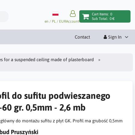
Cart Items:
0
Sub Total:
0 €
en / PL / EUR
Account
Contact
Sign In
es for a suspended ceiling made of plasterboard
ofil do sufitu podwieszanego
-60 gr. 0,5mm - 2,6 mb
l główny do montażu sufitu z płyt GK. Profil ma grubość 0,5mm
ud Pruszyński