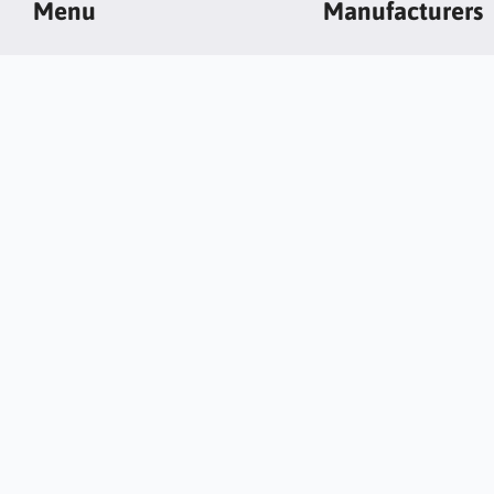
Menu
Manufacturers
Building insulation system
Arsanit
Building Materials
Barlinek
Interior decorations
Bato
Paints
Bolix
Profiles for plasterboards and
Budujto
plasterboards
Cap Arreghini
Roofs
Chrispol
Scaffolding
Colorificio Veneto
Tools and accessories
Dewax
Wall panels
More…
Copy