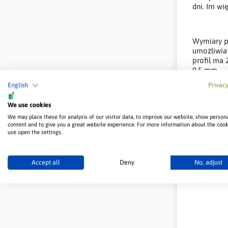
dni. Im wi
Wymiary pr
umożliwia 
profil ma 
0,5 mm
English
Privacy
Tu nie ma 
gwarantują
We use cookies
Profile sp
We may place these for analysis of our visitor data, to improve our website, show person
content and to give you a great website experience. For more information about the coo
use open the settings.
Accept all
Deny
No, adjust