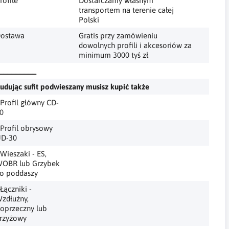
rofile
Dostarczamy własnym
transportem na terenie całej
Polski
ostawa
Gratis przy zamówieniu
dowolnych profili i akcesoriów za
minimum 3000 tyś zł
_________
udując sufit podwieszany musisz kupić także
 Profil główny CD-
0
 Profil obrysowy
D-30
 Wieszaki - ES,
OBR lub Grzybek
o poddaszy
 Łączniki -
zdłużny,
oprzeczny lub
rzyżowy