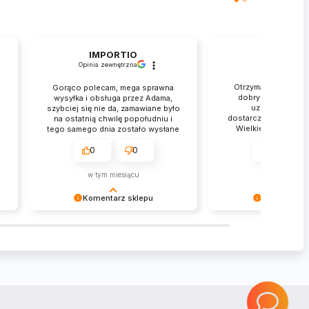
IMPORTIO
Rafał
Opinia zewnętrzna
zweryfikowan
Otrzymałem przesył
Gorąco polecam, mega sprawna
dobrym stanie. Je
wysyłka i obsługa przez Adama,
.
uznania za tak 
szybciej się nie da, zamawiane było
dostarczenie mojego
na ostatnią chwilę popołudniu i
Wielkie dzięki. Obs
tego samego dnia zostało wysłane
błyskawicznie p
rozwiązać mój p
0
0
0
Ekspresowa wysyłka
zarzutów. Fantastyc
w tym miesiącu
w tym miesi
Komentarz sklepu
Komentarz 
IMPORTIO Dziękujemy za zakupy w
Rafał Dziękujemy za 
naszym sklepie i zapraszamy
naszym sklepie i zap
ponownie
ponownie