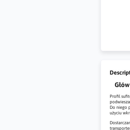
Descrip
Główn
Profil suf
podwiesza
Do niego p
użyciu wk
Dostarczam
transporte