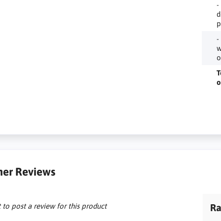
-
d
p
-
w
o
T
o
er Reviews
t to post a review for this product
Ra