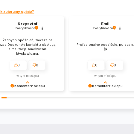
k zbieramy opinie?
Krzysztof
Emil
zweryfikowano
zweryfikowano
Żadnych opóźnień, zawsze na
czas.Doskonały kontakt z obsługą,
Profesjonalne podejście, polecam
a realizacja zamówienia
👍️
błyskawiczna.
0
0
0
0
w tym miesiącu
w tym miesiącu
Komentarz sklepu
Komentarz sklepu
zysztof Dziękujemy za zakupy w
Emil Dziękujemy za zakupy w
szym sklepie i zapraszamy
naszym sklepie i zapraszamy
nownie
ponownie