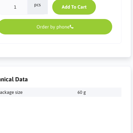
pcs
Add To Cart
Order by phone
nical Data
ackage size
60 g