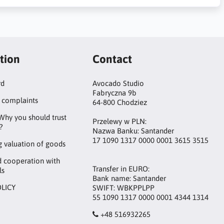
tion
Contact
rd
Avocado Studio
Fabryczna 9b
 complaints
64-800 Chodziez
Why you should trust
Przelewy w PLN:
?
Nazwa Banku: Santander
17 1090 1317 0000 0001 3615 3515
 valuation of goods
d cooperation with
Transfer in EURO:
ls
Bank name: Santander
OLICY
SWIFT: WBKPPLPP
55 1090 1317 0000 0001 4344 1314
+48 516932265