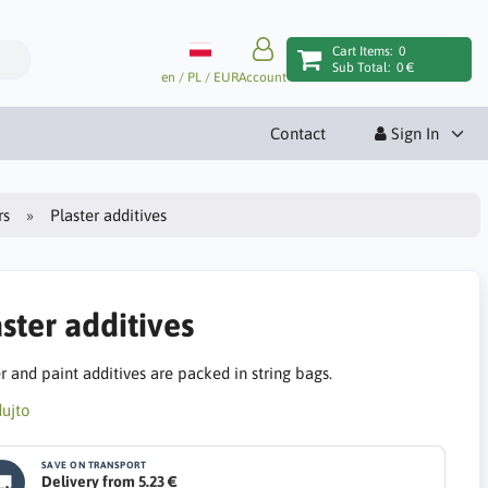
Cart Items:
0
Sub Total:
0 €
en / PL / EUR
Account
Contact
Sign In
rs
Plaster additives
ster additives
r and paint additives are packed in string bags.
SAVE ON TRANSPORT
Delivery from 5.23 €