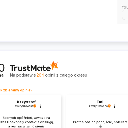
You
0
na
Na podstawie
204
opinii
z całego okresu
k zbieramy opinie?
Krzysztof
Emil
zweryfikowano
zweryfikowano
Żadnych opóźnień, zawsze na
czas.Doskonały kontakt z obsługą,
Profesjonalne podejście, polecam
a realizacja zamówienia
👍️