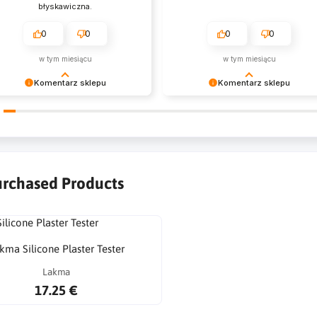
błyskawiczna.
0
0
0
0
w tym miesiącu
w tym miesiącu
Komentarz sklepu
Komentarz sklepu
zysztof Dziękujemy za zakupy w
Emil Dziękujemy za zakupy w
szym sklepie i zapraszamy
naszym sklepie i zapraszamy
nownie
ponownie
urchased Products
kma Silicone Plaster Tester
Lakma
17.25 €