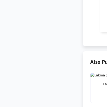
Kr
na
po
Also P
La