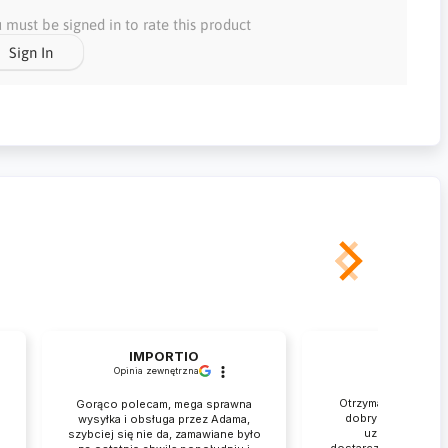
 must be signed in to rate this product
Sign In
IMPORTIO
Rafał
Opinia zewnętrzna
zweryfikowan
Otrzymałem przesył
Gorąco polecam, mega sprawna
dobrym stanie. Je
wysyłka i obsługa przez Adama,
.
uznania za tak 
szybciej się nie da, zamawiane było