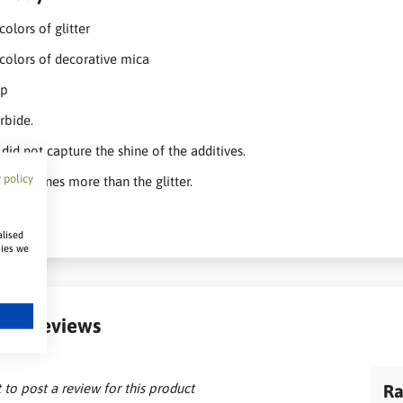
 colors of glitter
t colors of decorative mica
ip
arbide.
did not capture the shine of the additives.
 policy
chip shines more than the glitter.
alised
kies we
er Reviews
t to post a review for this product
Ra