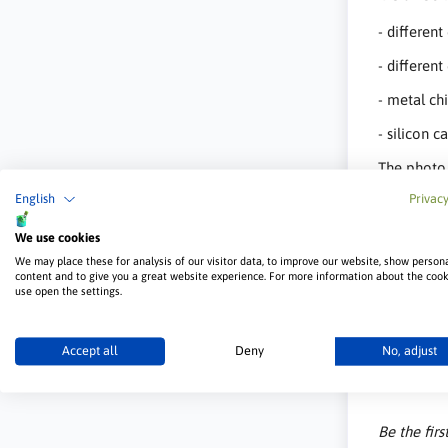
- different
- differen
- metal ch
- silicon c
The photo 
English
Privacy
The metal 
We use cookies
We may place these for analysis of our visitor data, to improve our website, show person
content and to give you a great website experience. For more information about the coo
use open the settings.
Accept all
Deny
No, adjust
Custom
Be the firs