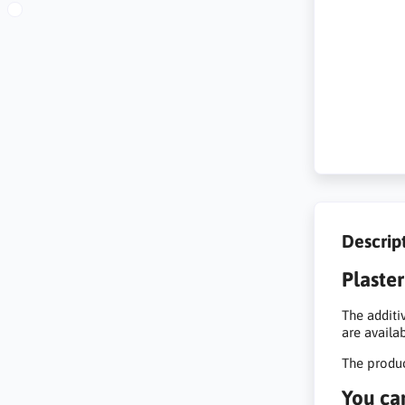
Descrip
Plaster
The additiv
are availab
The produc
You ca