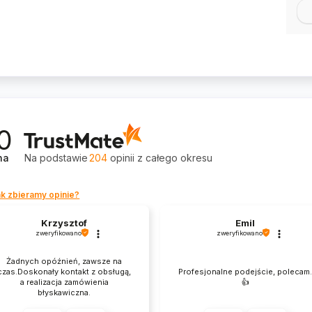
0
na
Na podstawie
204
opinii
z całego okresu
k zbieramy opinie?
Krzysztof
Emil
zweryfikowano
zweryfikowano
Żadnych opóźnień, zawsze na
czas.Doskonały kontakt z obsługą,
Profesjonalne podejście, polecam
a realizacja zamówienia
👍️
błyskawiczna.