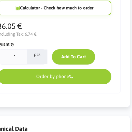
Calculator - Check how much to order
36.05 €
ncluding Tax:
6.74 €
uantity
pcs
Add To Cart
Order by phone
nical Data