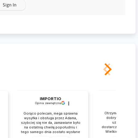
Sign In
IMPORTIO
Rafał
Opinia zewnętrzna
zweryfikowan
Otrzymałem przesył
Gorąco polecam, mega sprawna
dobrym stanie. Je
wysyłka i obsługa przez Adama,
.
uznania za tak 
szybciej się nie da, zamawiane było
dostarczenie mojego
na ostatnią chwilę popołudniu i
Wielkie dzięki. Obs
tego samego dnia zostało wysłane
błyskawicznie p