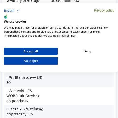
Wymiary przekroju
30x30 milimetra
__________
English
Privacy policy
Profile
Dostarczamy własnym
transportem na terenie całej
We use cookies
Polski
We may place these for analysis of our visitor data, to improve our website, show
personalised content and to give you a great website experience. For more
Dostawa
Gratis przy zamówieniu dowolnych
information about the cookies we use open the settings.
profili i akcesoriów za minimum
3000 tyś zł
Accept all
Deny
__________
No, adjust
Budując sufit podwieszany musisz kupić
- Profil główny CD-60
- Profil obrysowy UD-
30
- Wieszaki - ES,
WOBR lub Grzybek
do poddaszy
- Łączniki - Wzdłużny,
poprzeczny lub