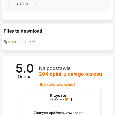
Sign In
Files to download
9. UD 30 0,6.pdf
5.0
Na podstawie
204
opinii
z całego okresu
Ocena
Jak zbieramy opinie?
Krzysztof
zweryfikowano
Żadnych opóźnień, zawsze na