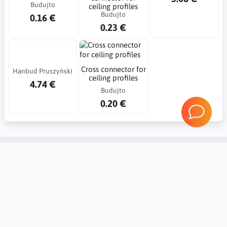
Budujto
ceiling profiles
Budujto
0.16 €
0.23 €
Cross connector for
Hanbud Pruszyński
ceiling profiles
4.74 €
Budujto
0.20 €
Account
Information
Contact
Notice board
Regional Settings
Returns and complaints
Create Account
20 reasons Why you should trust
Mybudio.eu?