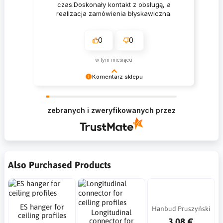
czas.Doskonały kontakt z obsługą, a
realizacja zamówienia błyskawiczna.
0
0
w tym miesiącu
Komentarz sklepu
Krzysztof Dziękujemy za zakupy w naszym
sklepie i zapraszamy ponownie
zebranych i zweryfikowanych przez
Also Purchased Products
ES hanger for
Hanbud Pruszyński
Longitudinal
ceiling profiles
3.08 €
connector for